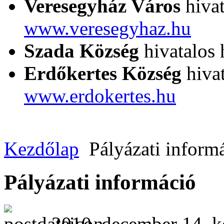
Veresegyház Város
hivat
www.veresegyhaz.hu
Szada Község
hivatalos 
Erdőkertes Község
hivat
www.erdokertes.hu
Kezdőlap
Pályázati inform
Pályázati információ
2010. december 14. k