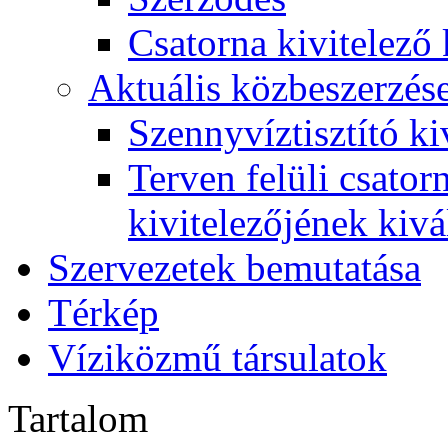
Csatorna kivitelező 
Aktuális közbeszerzés
Szennyvíztisztító ki
Terven felüli csato
kivitelezőjének kivá
Szervezetek bemutatása
Térkép
Víziközmű társulatok
Tartalom