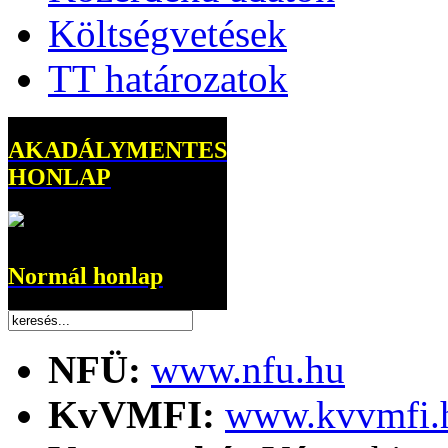
Költségvetések
TT határozatok
AKADÁLYMENTES
HONLAP
Normál honlap
NFÜ:
www.nfu.hu
KvVMFI:
www.kvvmfi.