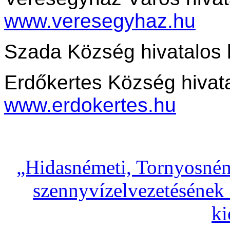
www.veresegyhaz.hu
Szada Község hivatalos 
Erdőkertes Község hivata
www.erdokertes.hu
„Hidasnémeti, Tornyosném
szennyvízelvezetésének 
ki