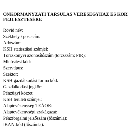
ÖNKORMÁNYZATI TÁRSULÁS VERESEGYHÁZ ÉS KÖRN
FEJLESZTÉSÉRE
Rövid név:
Székhely / postacím:
Adószám:
KSH statisztikai számjel:
Törzskönyvi azonosítószám (törzsszám; PIR):
Minősítési kód:
Szervtípus:
Szektor:
KSH gazdálkodási forma kód:
Gazdálkodási jogkör:
Pénzügyi körzet:
KSH területi számjel:
Alaptevékenység TEÁOR:
Alaptevékenységi szakágazat:
Pénzforgalmi jelzőszám (főszámla):
IBAN-kód (főszámla):