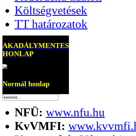
Költségvetések
TT határozatok
AKADÁLYMENTES
HONLAP
Normál honlap
NFÜ:
www.nfu.hu
KvVMFI:
www.kvvmfi.