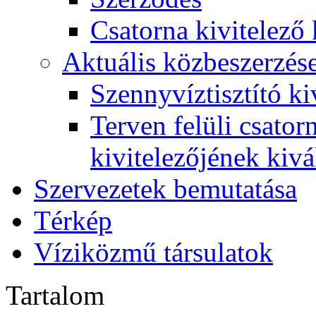
Csatorna kivitelező 
Aktuális közbeszerzés
Szennyvíztisztító ki
Terven felüli csato
kivitelezőjének kivá
Szervezetek bemutatása
Térkép
Víziközmű társulatok
Tartalom