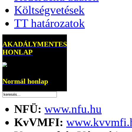
Költségvetések
TT határozatok
AKADÁLYMENTES
HONLAP
Normál honlap
NFÜ:
www.nfu.hu
KvVMFI:
www.kvvmfi.