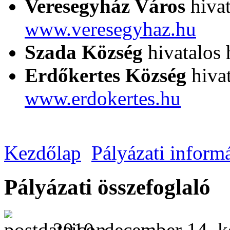
Veresegyház Város
hivat
www.veresegyhaz.hu
Szada Község
hivatalos 
Erdőkertes Község
hivat
www.erdokertes.hu
Kezdőlap
Pályázati inform
Pályázati összefoglaló
2010. december 14. k