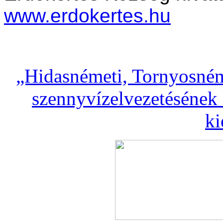
www.erdokertes.hu
„Hidasnémeti, Tornyosném
szennyvízelvezetésének 
ki