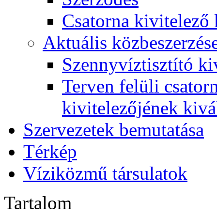
Csatorna kivitelező 
Aktuális közbeszerzés
Szennyvíztisztító ki
Terven felüli csato
kivitelezőjének kivá
Szervezetek bemutatása
Térkép
Víziközmű társulatok
Tartalom