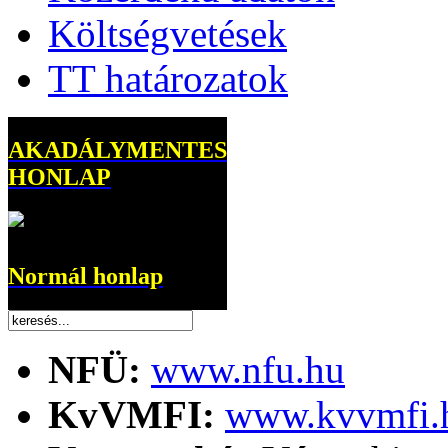
Költségvetések
TT határozatok
AKADÁLYMENTES
HONLAP
Normál honlap
NFÜ:
www.nfu.hu
KvVMFI:
www.kvvmfi.