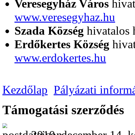
Veresegyház Város
hivat
www.veresegyhaz.hu
Szada Község
hivatalos 
Erdőkertes Község
hivat
www.erdokertes.hu
Kezdőlap
Pályázati inform
Támogatási szerződés
2010. december 14. k