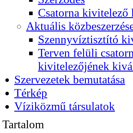
Csatorna kivitelező 
Aktuális közbeszerzés
Szennyvíztisztító ki
Terven felüli csato
kivitelezőjének kivá
Szervezetek bemutatása
Térkép
Víziközmű társulatok
Tartalom