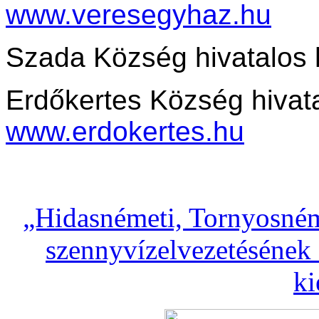
www.veresegyhaz.hu
Szada Község hivatalos 
Erdőkertes Község hivata
www.erdokertes.hu
„Hidasnémeti, Tornyosném
szennyvízelvezetésének 
ki