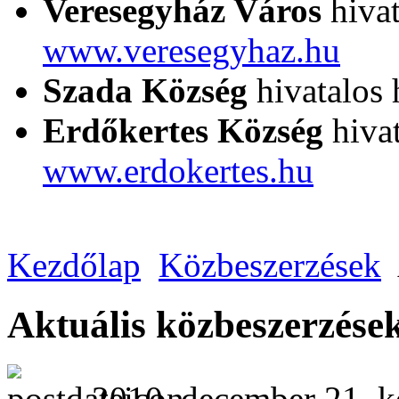
Veresegyház Város
hivat
www.veresegyhaz.hu
Szada Község
hivatalos 
Erdőkertes Község
hivat
www.erdokertes.hu
Kezdőlap
Közbeszerzések
Aktuális közbeszerzése
2010. december 21. k