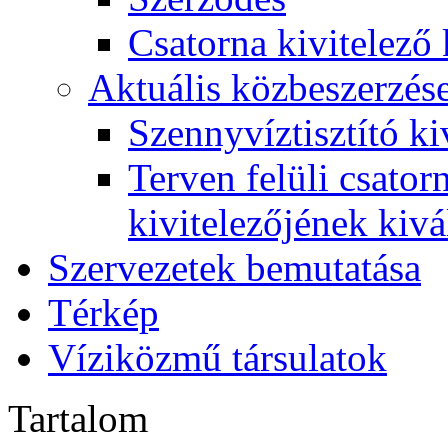
Csatorna kivitelező 
Aktuális közbeszerzés
Szennyvíztisztító ki
Terven felüli csato
kivitelezőjének kivá
Szervezetek bemutatása
Térkép
Víziközmű társulatok
Tartalom