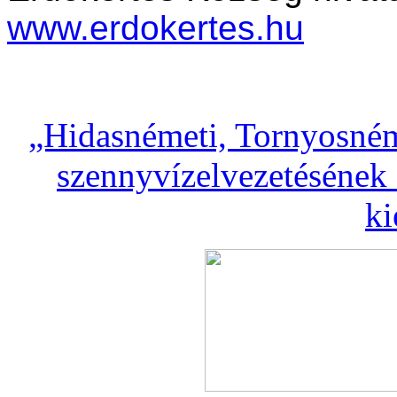
www.erdokertes.hu
„Hidasnémeti, Tornyosném
szennyvízelvezetésének 
ki