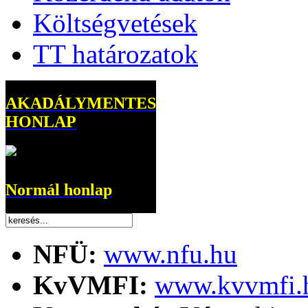
Költségvetések
TT határozatok
AKADÁLYMENTES
HONLAP
Normál honlap
NFÜ:
www.nfu.hu
KvVMFI:
www.kvvmfi.