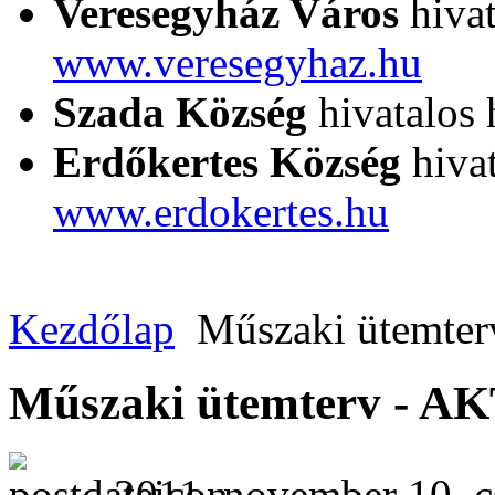
Veresegyház Város
hivat
www.veresegyhaz.hu
Szada Község
hivatalos 
Erdőkertes Község
hivat
www.erdokertes.hu
Kezdőlap
Műszaki ütemter
Műszaki ütemterv - 
2011. november 10. c