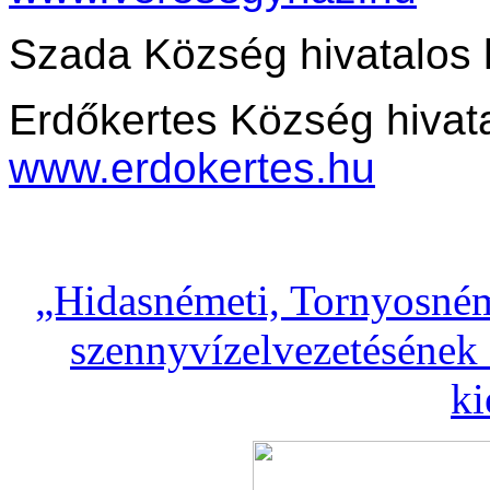
Szada Község hivatalos 
Erdőkertes Község hivata
www.erdokertes.hu
„Hidasnémeti, Tornyosném
szennyvízelvezetésének 
ki