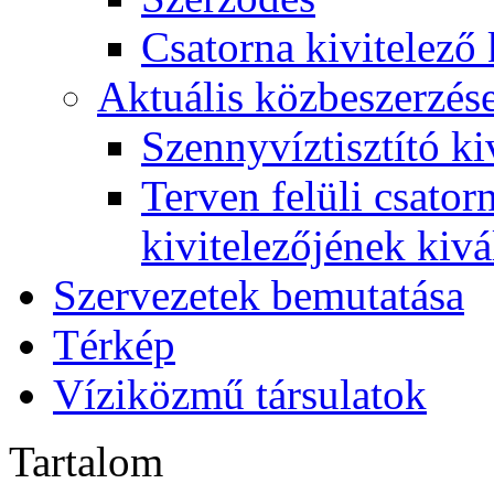
Csatorna kivitelező 
Aktuális közbeszerzés
Szennyvíztisztító ki
Terven felüli csato
kivitelezőjének kivá
Szervezetek bemutatása
Térkép
Víziközmű társulatok
Tartalom