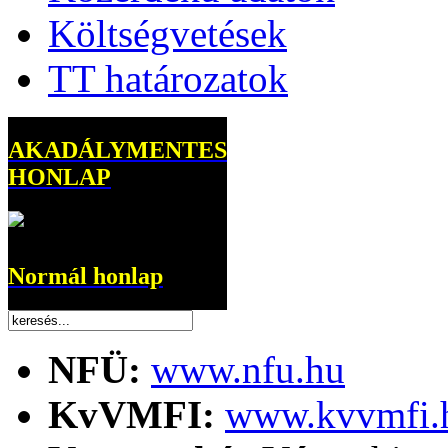
Költségvetések
TT határozatok
AKADÁLYMENTES
HONLAP
Normál honlap
NFÜ:
www.nfu.hu
KvVMFI:
www.kvvmfi.