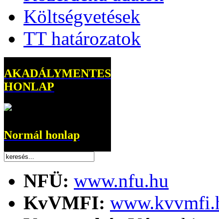
Költségvetések
TT határozatok
AKADÁLYMENTES
HONLAP
Normál honlap
NFÜ:
www.nfu.hu
KvVMFI:
www.kvvmfi.