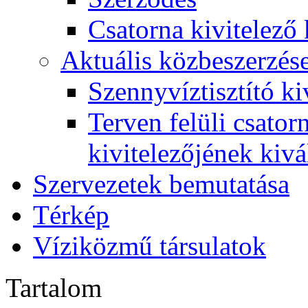
Csatorna kivitelező 
Aktuális közbeszerzés
Szennyvíztisztító ki
Terven felüli csato
kivitelezőjének kivá
Szervezetek bemutatása
Térkép
Víziközmű társulatok
Tartalom