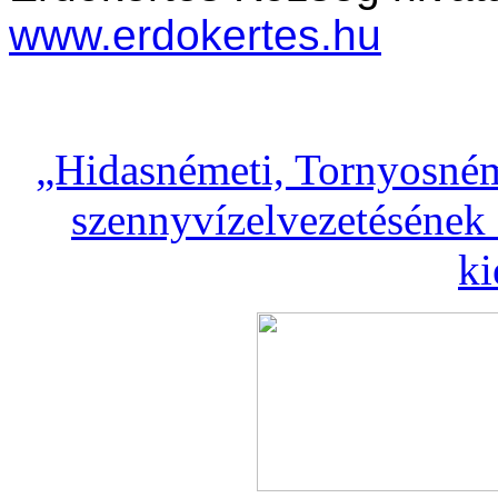
www.erdokertes.hu
„Hidasnémeti, Tornyosném
szennyvízelvezetésének 
ki