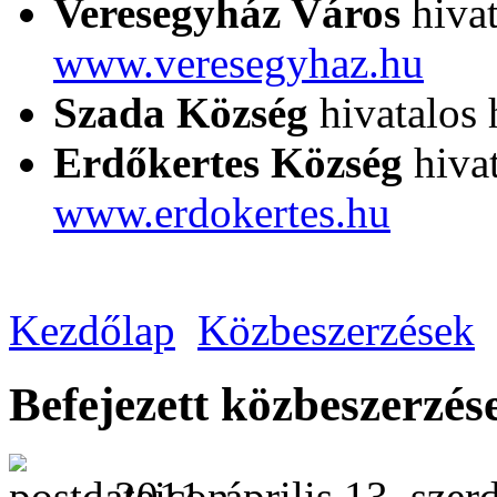
Veresegyház Város
hivat
www.veresegyhaz.hu
Szada Község
hivatalos 
Erdőkertes Község
hivat
www.erdokertes.hu
Kezdőlap
Közbeszerzések
Befejezett közbeszerzés
2011. április 13. szer