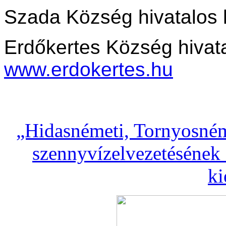
Szada Község hivatalos 
Erdőkertes Község hivata
www.erdokertes.hu
„Hidasnémeti, Tornyosném
szennyvízelvezetésének 
ki