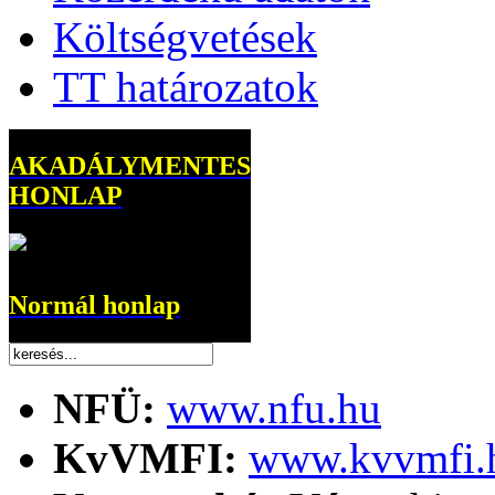
Költségvetések
TT határozatok
AKADÁLYMENTES
HONLAP
Normál honlap
NFÜ:
www.nfu.hu
KvVMFI:
www.kvvmfi.