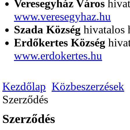
Veresegyház Város
hivat
www.veresegyhaz.hu
Szada Község
hivatalos 
Erdőkertes Község
hivat
www.erdokertes.hu
Kezdőlap
Közbeszerzések
Szerződés
Szerződés