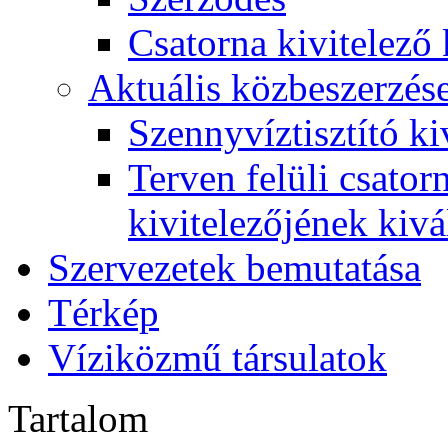
Csatorna kivitelező 
Aktuális közbeszerzés
Szennyvíztisztító ki
Terven felüli csato
kivitelezőjének kivá
Szervezetek bemutatása
Térkép
Víziközmű társulatok
Tartalom