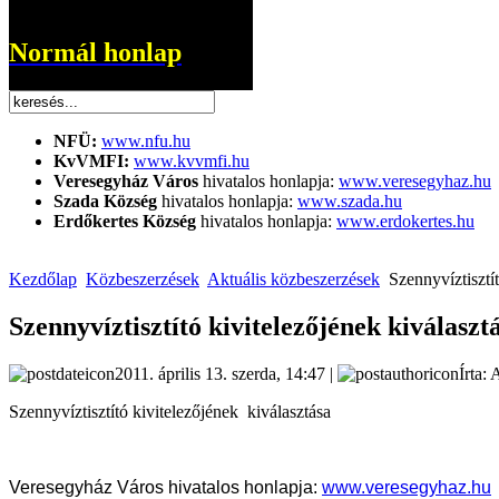
Normál honlap
NFÜ:
www.nfu.hu
KvVMFI:
www.kvvmfi.hu
Veresegyház Város
hivatalos honlapja:
www.veresegyhaz.hu
Szada Község
hivatalos honlapja:
www.szada.hu
Erdőkertes Község
hivatalos honlapja:
www.erdokertes.hu
Kezdőlap
Közbeszerzések
Aktuális közbeszerzések
Szennyvíztisztít
Szennyvíztisztító kivitelezőjének kiválaszt
2011. április 13. szerda, 14:47 |
Írta: 
Szennyvíztisztító kivitelezőjének kiválasztása
Veresegyház Város hivatalos honlapja:
www.veresegyhaz.hu