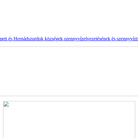
ti és Hernádszurdok községek szennyvízelvezetésének és szennyvíztis