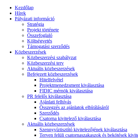
Kezdőlap
Hírek
Pályázati információ
Stratégia
Projekt története
Összefoglaló
Költségvetés
Támogatási szerződés
Közbeszerzések
Közbeszerzési szabályzat
Közbeszerzési terv
Aktuális közbeszerzések
Befejezett közbeszerzések
Hitelfelvétel
Projektmenedzsment kiválasztása
FIDIC mérnök kiválasztása
PR felelős kiválasztása
Ajánlati felhívás
Összegzés az ajánlatok elbírálásáról
Szerződés
Csatorna kivitelező kiválasztása
Aktuális közbeszerzések
Szennyvíztisztító kivitelezőjének kiválasztása
Terven felüli csatornaszakaszok és bekötések kivit