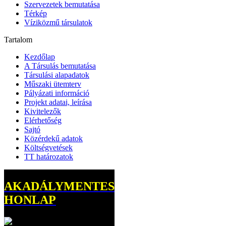
Szervezetek bemutatása
Térkép
Víziközmű társulatok
Tartalom
Kezdőlap
A Társulás bemutatása
Társulási alapadatok
Műszaki ütemterv
Pályázati információ
Projekt adatai, leírása
Kivitelezők
Elérhetőség
Sajtó
Közérdekű adatok
Költségvetések
TT határozatok
AKADÁLYMENTES
HONLAP