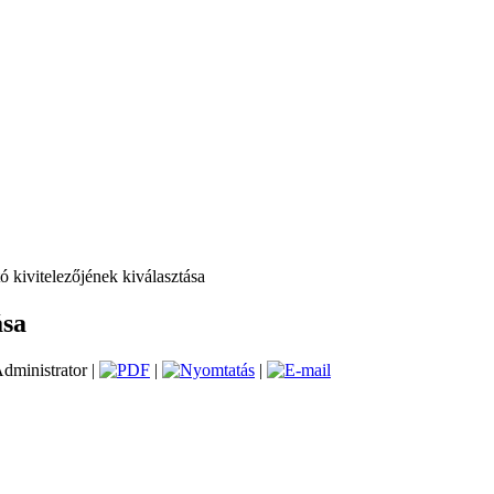
ó kivitelezőjének kiválasztása
ása
Administrator |
|
|