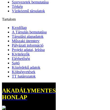
Szervezetek bemutatása
Térkép
Víziközmű társulatok
Tartalom
Kezdőlap
A Társulás bemutatása
Társulási alapadatok
Műszaki ütemterv
Pályázati információ
Projekt adatai, leírása
Kivitelezők
Elérhetőség
Sajtó
Közérdekű adatok
Költségvetések
TT határozatok
AKADÁLYMENTES
HONLAP