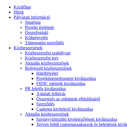
Kezdőlap
Hírek
Pályázati információ
Stratégia
Projekt története
Összefoglaló
Költségvetés
Támogatási szerződés
Közbeszerzések
Közbeszerzési szabályzat
Közbeszerzési terv
Aktuális közbeszerzések
Befejezett közbeszerzések
Hitelfelvétel
Projektmenedzsment kiválasztása
FIDIC mérnök kiválasztása
PR felelős kiválasztása
Ajánlati felhívás
Összegzés az ajánlatok elbírálásáról
Szerződés
Csatorna kivitelező kiválasztása
Aktuális közbeszerzések
Szennyvíztisztító kivitelezőjének kiválasztása
Terven felüli csatornaszakaszok és bekötések kivit