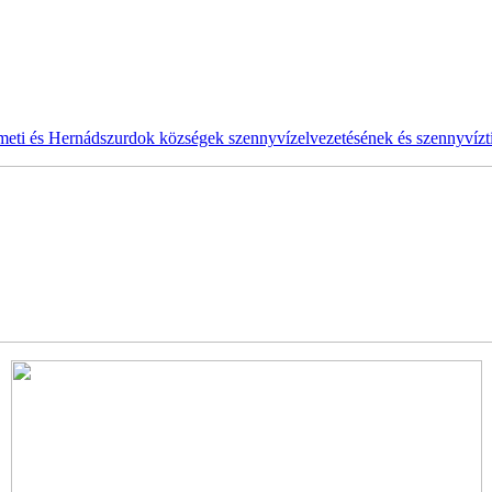
ti és Hernádszurdok községek szennyvízelvezetésének és szennyvíztis