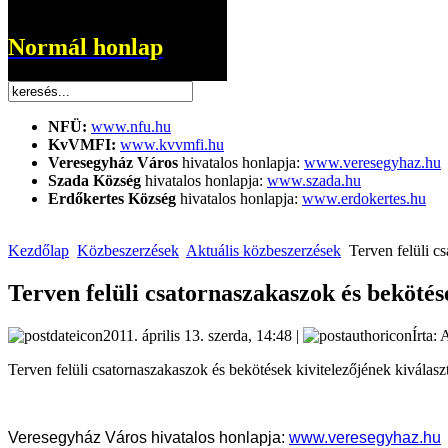
Normál honlap
NFÜ:
www.nfu.hu
KvVMFI:
www.kvvmfi.hu
Veresegyház Város
hivatalos honlapja:
www.veresegyhaz.hu
Szada Község
hivatalos honlapja:
www.szada.hu
Erdőkertes Község
hivatalos honlapja:
www.erdokertes.hu
Kezdőlap
Közbeszerzések
Aktuális közbeszerzések
Terven felüli cs
Terven felüli csatornaszakaszok és bekötés
2011. április 13. szerda, 14:48 |
Írta: 
Terven felüli csatornaszakaszok és bekötések kivitelezőjének kiválasz
Veresegyház Város hivatalos honlapja:
www.veresegyhaz.hu