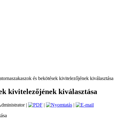
atornaszakaszok és bekötések kivitelezőjének kiválasztása
ek kivitelezőjének kiválasztása
Administrator |
|
|
tása