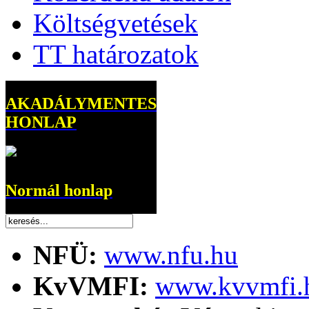
Költségvetések
TT határozatok
AKADÁLYMENTES
HONLAP
Normál honlap
NFÜ:
www.nfu.hu
KvVMFI:
www.kvvmfi.