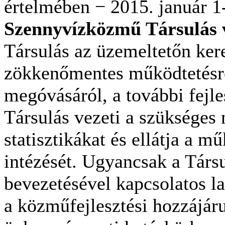
értelmében − 2015. január 1
Szennyvízközmű Társulás v
Társulás az üzemeltetőn ker
zökkenőmentes működtetésről
megóvásáról, a további fejles
Társulás vezeti a szükséges n
statisztikákat és ellátja a 
intézését. Ugyancsak a Társ
bevezetésével kapcsolatos la
a közműfejlesztési hozzájár