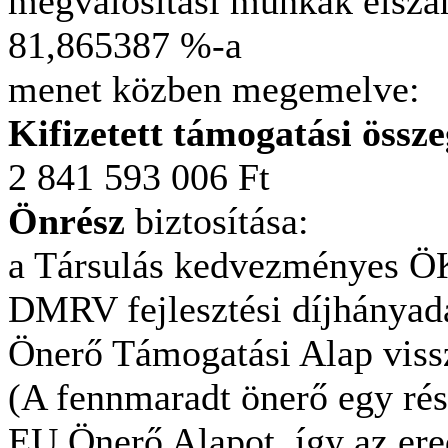
megvalósítási munkák elszá
81,865387 %-a
menet közben megemelv
Kifizetett támogatási ö
2 841 593 006 Ft
Önrész
biztosí
a Társulás kedvezményes ÖK
DMRV fejlesztési díjhányada
Önerő Támogatási Alap viss
(A fennmaradt önerő egy rés
EU Önerő Alapot, így az ered