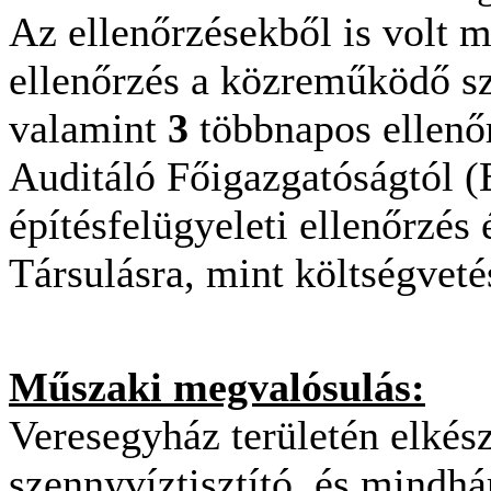
Az ellenőrzésekből is volt 
ellenőrzés a közreműködő sz
valamint
3
többnapos ellenő
Auditáló Főigazgatóságtól 
építésfelügyeleti ellenőrzés
Társulásra, mint költségveté
Műszaki megvalósulás:
Veresegyház területén elkészü
szennyvíztisztító, és mindhá