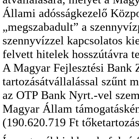
Állami adósságkezelő Közpon
„megszabadult” a szennyvízp
szennyvízzel kapcsolatos ki
felvett hitelek hosszútávra te
A Magyar Fejlesztési Bank Zr
tartozásátvállalással szűnt 
az OTP Bank Nyrt.-vel szemb
Magyar Állam támogatásként
(190.620.719 Ft tőketartozás