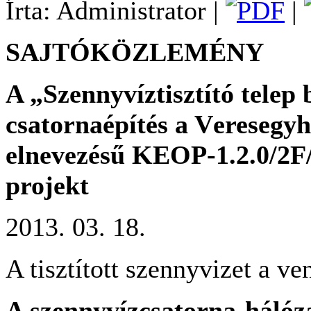
Írta: Administrator |
|
SAJTÓKÖZLEMÉNY
A „Szennyvíztisztító telep 
csatornaépítés a Veresegyh
elnevezésű KEOP‑1.2.0/2F
projekt
2013. 03. 18.
A tisztított szennyvizet a v
A szennyvízcsatorna-hálóza