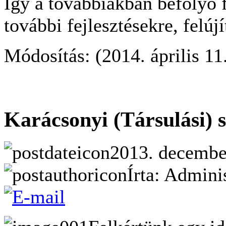
Így a továbbiakban befolyó f
további fejlesztésekre, felúj
Módosítás: (2014. április 11
Karácsonyi (Társulási) 
2013. december
Írta: Admini