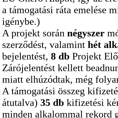
a támogatási ráta emelése m
igénybe.)
A projekt során
négyszer
mó
szerződést, valamint
hét al
bejelentést,
8 db
Projekt Elő
Zárójelentést kellett beadnu
miatt elhúzódtak, még foly
A támogatási összeg kifizeté
átutalva)
35 db
kifizetési ké
minden alkalommal rekord g