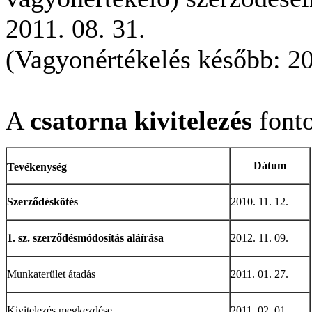
2011. 08. 31.
(Vagyonértékelés később: 20
A
csatorna kivitelezés
fonto
Dátum
Tevékenység
Szerződéskötés
2010. 11. 12.
1. sz. szerződésmódosítás aláírása
2012. 11. 09.
Munkaterület átadás
2011. 01. 27.
Kivitelezés megkezdése
2011. 02. 01.