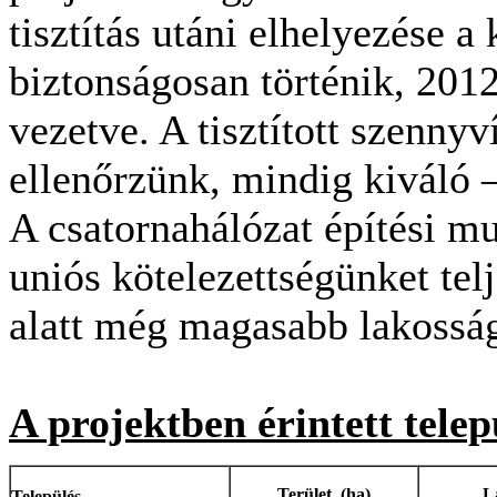
tisztítás utáni elhelyezése
biztonságosan történik, 2012
vezetve. A tisztított szenny
ellenőrzünk, mindig kiváló 
A csatornahálózat építési m
uniós kötelezettségünket telj
alatt még magasabb lakossági
A projektben érintett telep
Terület (ha)
L
Település