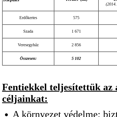
(2014.
Erdőkertes
575
Szada
1 671
Veresegyház
2 856
Összesen:
5 102
Fentiekkel teljesítettük az 
céljainkat:
A környezet védelme; bizt