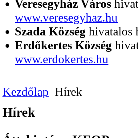
Veresegyház Város
hivat
www.veresegyhaz.hu
Szada Község
hivatalos 
Erdőkertes Község
hivat
www.erdokertes.hu
Kezdőlap
Hírek
Hírek