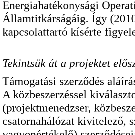
Energiahatékonysági Operatí
Államtitkárságáig. Így (201
kapcsolattartó kísérte figy
Tekintsük át a projektet elő
Támogatási szerződés aláírás
A közbeszerzéssel kiválasz
(projektmenedzser, közbesz
csatornahálózat kivitelező, s
vagyonértékelő) szerződései