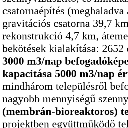
csatornaépítés (meghaladva a
gravitációs csatorna 39,7 k
rekonstrukció 4,7 km, áteme
bekötések kialakítása: 2652 
3000 m3/nap befogadóképes
kapacitása 5000 m3/nap ér
mindhárom településről befo
nagyobb mennyiségű szennyv
(membrán-bioreaktoros) t
projektben együttműködő te