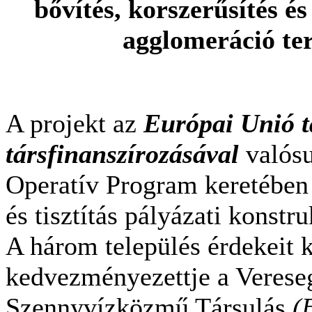
bővítés, korszerűsítés é
agglomeráció ter
A projekt az
Európai Unió t
társfinanszírozásával
valósu
Operatív Program keretében
és tisztítás pályázati konstru
A három település érdekeit k
kedvezményezettje a Verese
Szennyvízközmű Társulás
(