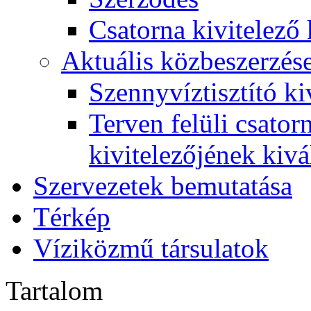
Csatorna kivitelező 
Aktuális közbeszerzés
Szennyvíztisztító ki
Terven felüli csato
kivitelezőjének kivá
Szervezetek bemutatása
Térkép
Víziközmű társulatok
Tartalom