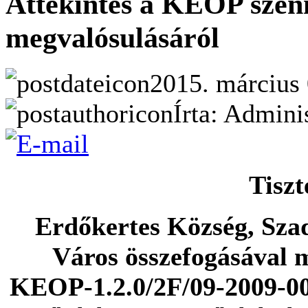
Áttekintés a KEOP szen
megvalósulásáról
2015. március 
Írta: Admini
Tiszt
Erdőkertes Község, Sza
Város összefogásával m
KEOP-1.2.0/2F/09-2009-002