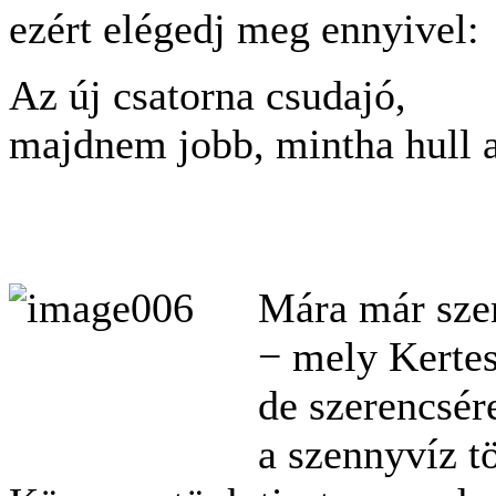
ezért elégedj meg ennyivel:
Az új csatorna csudajó,
majdnem jobb, mintha hull
Mára már sze
− mely Kertes
de szerencsér
a szennyvíz t