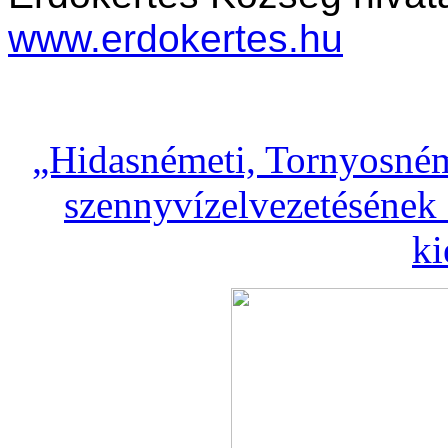
www.erdokertes.hu
„Hidasnémeti, Tornyosném
szennyvízelvezetésének 
ki