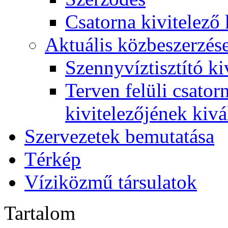
Csatorna kivitelező 
Aktuális közbeszerzés
Szennyvíztisztító ki
Terven felüli csato
kivitelezőjének kivá
Szervezetek bemutatása
Térkép
Víziközmű társulatok
Tartalom