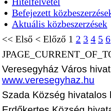
Hitelfelvétel
Befejezett közbeszerzése
Aktuális közbeszerzések
<<
Első
<
Előző
1
2
3
4
5
6
JPAGE_CURRENT_OF_T
Veresegyház Város hivat
www.veresegyhaz.hu
Szada Község hivatalos 
Erdőkertes Község hivata