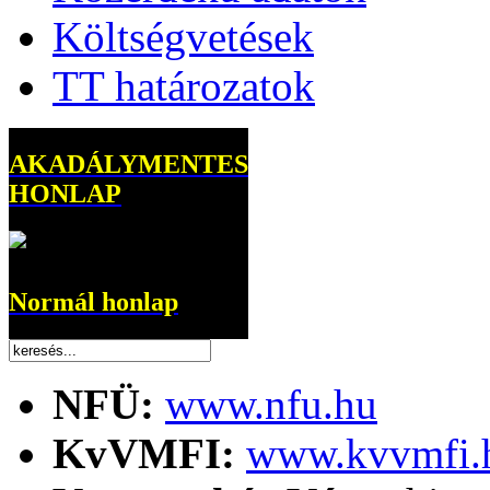
Költségvetések
TT határozatok
AKADÁLYMENTES
HONLAP
Normál honlap
NFÜ:
www.nfu.hu
KvVMFI:
www.kvvmfi.