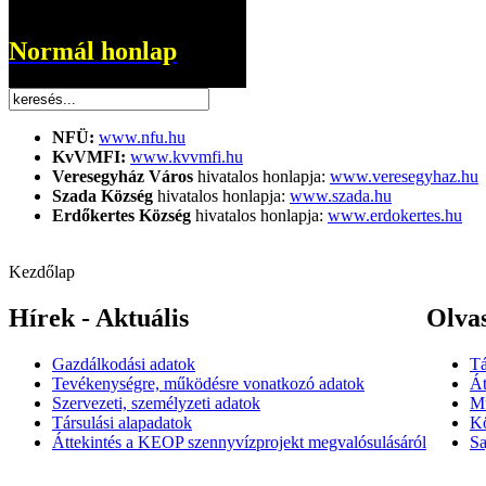
Normál honlap
NFÜ:
www.nfu.hu
KvVMFI:
www.kvvmfi.hu
Veresegyház Város
hivatalos honlapja:
www.veresegyhaz.hu
Szada Község
hivatalos honlapja:
www.szada.hu
Erdőkertes Község
hivatalos honlapja:
www.erdokertes.hu
Kezdőlap
Hírek - Aktuális
Olva
Gazdálkodási adatok
Tá
Tevékenységre, működésre vonatkozó adatok
Át
Szervezeti, személyzeti adatok
M
Társulási alapadatok
Kö
Áttekintés a KEOP szennyvízprojekt megvalósulásáról
Sa