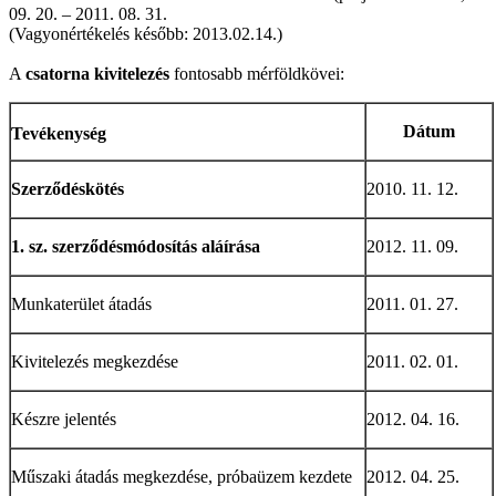
09. 20. – 2011. 08. 31.
(Vagyonértékelés később: 2013.02.14.)
A
csatorna kivitelezés
fontosabb mérföldkövei:
Dátum
Tevékenység
Szerződéskötés
2010. 11. 12.
1. sz. szerződésmódosítás aláírása
2012. 11. 09.
Munkaterület átadás
2011. 01. 27.
Kivitelezés megkezdése
2011. 02. 01.
Készre jelentés
2012. 04. 16.
Műszaki átadás megkezdése, próbaüzem kezdete
2012. 04. 25.