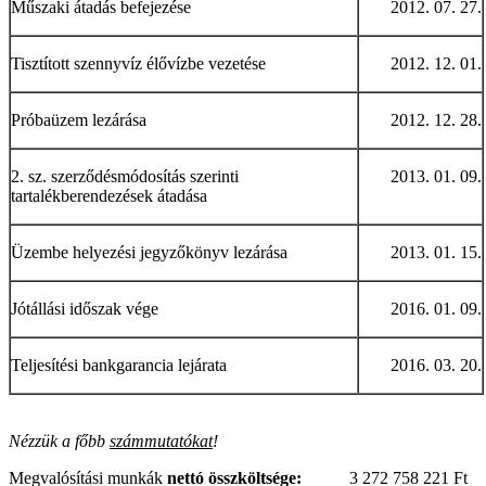
Műszaki átadás befejezése
2012. 07. 27.
Tisztított szennyvíz élővízbe vezetése
2012. 12. 01.
Próbaüzem lezárása
2012. 12. 28.
2. sz. szerződésmódosítás szerinti
2013. 01. 09.
tartalékberendezések átadása
Üzembe helyezési jegyzőkönyv lezárása
2013. 01. 15.
Jótállási időszak vége
2016. 01. 09.
Teljesítési bankgarancia lejárata
2016. 03. 20.
Nézzük a főbb
számmutatókat
!
Megvalósítási munkák
nettó összköltsége:
3 272 758 221 Ft