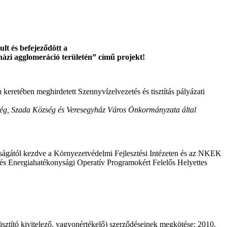
t és befejeződött a
yházi agglomeráció területén” című projekt!
eretében meghirdetett Szennyvízelvezetés és tisztítás pályázati
ég, Szada Község és Veresegyház Város Önkormányzata által
óságától kezdve a Környezetvédelmi Fejlesztési Intézeten és az NKEK
 és Energiahatékonysági Operatív Programokért Felelős Helyettes
sztító kivitelező, vagyonértékelő) szerződéseinek megkötése: 2010.