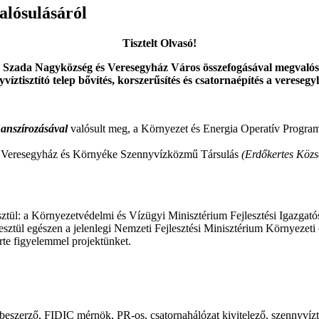
alósulásáról
Tisztelt Olvasó!
 Szada Nagyközség és Veresegyház Város összefogásával megvalósul
ztisztító telep bővítés, korszerűsítés és csatornaépítés a vereseg
nanszírozásával
valósult meg, a Környezet és Energia Operatív Program k
e a Veresegyház és Környéke Szennyvízközmű Társulás
(Erdőkertes Közs
ztül: a Környezetvédelmi és Vízügyi Minisztérium Fejlesztési Igazgat
ztül egészen a jelenlegi Nemzeti Fejlesztési Minisztérium Környezeti
sérte figyelemmel projektünket.
eszerző, FIDIC mérnök, PR-os, csatornahálózat kivitelező, szennyvízti