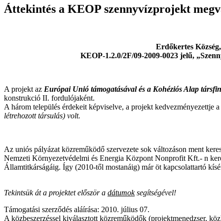
Áttekintés a KEOP szennyvízprojekt megv
Erdőkertes Község,
KEOP-1.2.0/2F/09-2009-0023 jelű, „Szennyví
A projekt az
Európai Unió támogatásával és a Kohéziós Alap társfi
konstrukció II. fordulójaként.
A három település érdekeit képviselve, a projekt kedvezményezettj
létrehozott társulás) volt.
Az uniós pályázat közreműködő szervezete sok változáson ment keres
Nemzeti Környezetvédelmi és Energia Központ Nonprofit Kft.- n keres
Államtitkárságáig. Így (2010-től mostanáig) már öt kapcsolattartó kí
Tekintsük át a projektet először a
dátumok
segítségével!
Támogatási szerződés aláírása: 2010. július 07.
A közbeszerzéssel kiválasztott közreműködők (projektmenedzser, közb