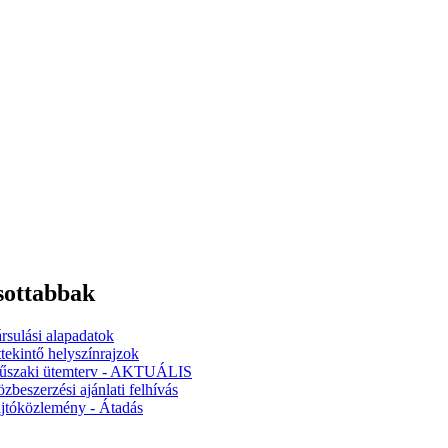
sottabbak
rsulási alapadatok
tekintő helyszínrajzok
űszaki ütemterv - AKTUÁLIS
zbeszerzési ajánlati felhívás
jtóközlemény - Átadás