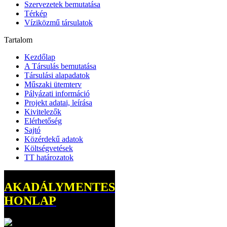
Szervezetek bemutatása
Térkép
Víziközmű társulatok
Tartalom
Kezdőlap
A Társulás bemutatása
Társulási alapadatok
Műszaki ütemterv
Pályázati információ
Projekt adatai, leírása
Kivitelezők
Elérhetőség
Sajtó
Közérdekű adatok
Költségvetések
TT határozatok
AKADÁLYMENTES
HONLAP