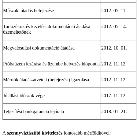
Műszaki átadás befejezése
2012. 05. 11.
Tartozékok és kezelési dokumentáció átadása
2012. 05. 14.
üzemeltetőnek
Megvalósulási dokumentáció átadása
2012. 10. 01.
Próbaüzem lezárása és üzembe helyezés időpontja
2012. 11. 12.
Mérnök átadás-átvételi (befejezési) igazolása
2012. 11. 12.
Jótállási időszak vége
2017. 11. 12.
Teljesítési bankgarancia lejárata
2018. 01. 21.
A
szennyvíztisztító kivitelezés
fontosabb mérföldkövei: