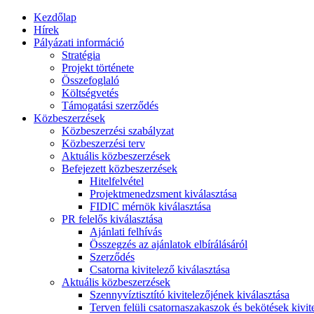
Kezdőlap
Hírek
Pályázati információ
Stratégia
Projekt története
Összefoglaló
Költségvetés
Támogatási szerződés
Közbeszerzések
Közbeszerzési szabályzat
Közbeszerzési terv
Aktuális közbeszerzések
Befejezett közbeszerzések
Hitelfelvétel
Projektmenedzsment kiválasztása
FIDIC mérnök kiválasztása
PR felelős kiválasztása
Ajánlati felhívás
Összegzés az ajánlatok elbírálásáról
Szerződés
Csatorna kivitelező kiválasztása
Aktuális közbeszerzések
Szennyvíztisztító kivitelezőjének kiválasztása
Terven felüli csatornaszakaszok és bekötések kivit