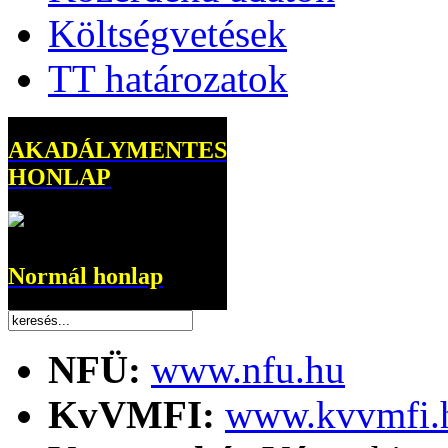
Költségvetések
TT határozatok
AKADÁLYMENTES
HONLAP
Normál honlap
NFÜ:
www.nfu.hu
KvVMFI:
www.kvvmfi.