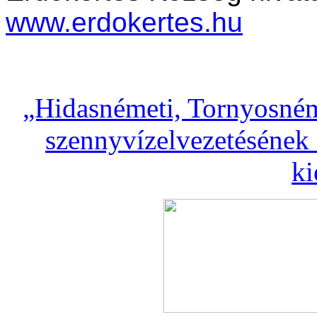
www.erdokertes.hu
„Hidasnémeti, Tornyosném
szennyvízelvezetésének 
ki