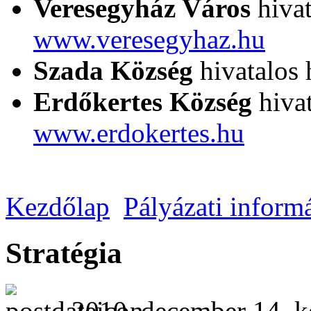
Veresegyház Város
hivat
www.veresegyhaz.hu
Szada Község
hivatalos 
Erdőkertes Község
hivat
www.erdokertes.hu
Kezdőlap
Pályázati inform
Stratégia
2010. december 14. k