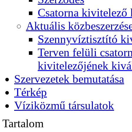
Csatorna kivitelező 
Aktuális közbeszerzés
Szennyvíztisztító ki
Terven felüli csato
kivitelezőjének kivá
Szervezetek bemutatása
Térkép
Víziközmű társulatok
Tartalom