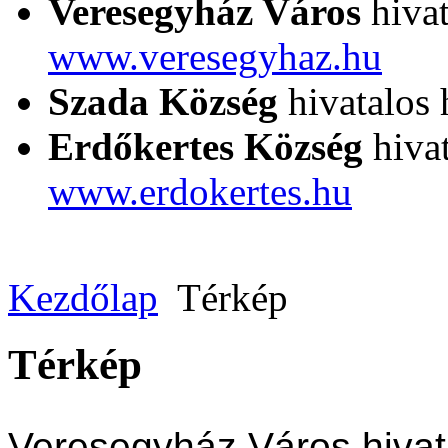
Veresegyház Város
hivat
www.veresegyhaz.hu
Szada Község
hivatalos 
Erdőkertes Község
hivat
www.erdokertes.hu
Kezdőlap
Térkép
Térkép
Veresegyház Város hivat