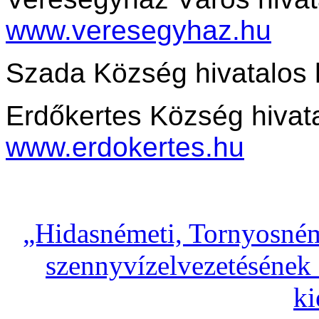
www.veresegyhaz.hu
Szada Község hivatalos 
Erdőkertes Község hivata
www.erdokertes.hu
„Hidasnémeti, Tornyosném
szennyvízelvezetésének 
ki