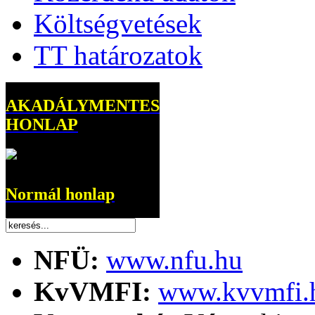
Költségvetések
TT határozatok
AKADÁLYMENTES
HONLAP
Normál honlap
NFÜ:
www.nfu.hu
KvVMFI:
www.kvvmfi.