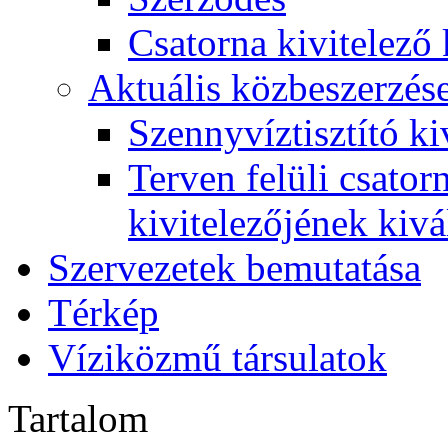
Csatorna kivitelező 
Aktuális közbeszerzés
Szennyvíztisztító ki
Terven felüli csato
kivitelezőjének kivá
Szervezetek bemutatása
Térkép
Víziközmű társulatok
Tartalom